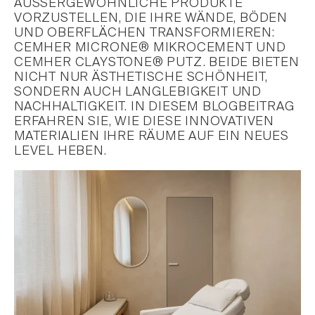
AUSSERGEWÖHNLICHE PRODUKTE V
ORZUSTELLEN, DIE IHRE WÄNDE, BÖDEN U
ND OBERFLÄCHEN TRANSFORMIEREN: C
EMHER MICRONE® MIKROCEMENT UND C
EMHER CLAYSTONE® PUTZ. BEIDE BIETEN N
ICHT NUR ÄSTHETISCHE SCHÖNHEIT, S
ONDERN AUCH LANGLEBIGKEIT UND N
ACHHALTIGKEIT. IN DIESEM BLOGBEITRAG E
RFAHREN SIE, WIE DIESE INNOVATIVEN M
ATERIALIEN IHRE RÄUME AUF EIN NEUES L
EVEL HEBEN.